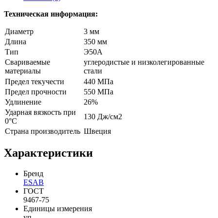
Техническая информация:
Диаметр
3 мм
Длина
350 мм
Тип
Э50А
Свариваемые
углеродистые и низколегированные
материалы
стали
Предел текучести
440 МПа
Предел прочности
550 МПа
Удлинение
26%
Ударная вязкость при
130 Дж/см2
0°C
Страна производитель
Швеция
Характеристики
Бренд
ESAB
ГОСТ
9467-75
Единицы измерения
уп