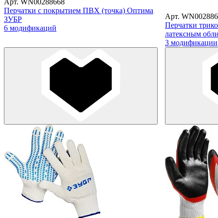
Арт. WN00288668
Перчатки с покрытием ПВХ (точка) Оптима
Арт. WN002886
ЗУБР
Перчатки трик
6 модификаций
латексным обл
3 модификации