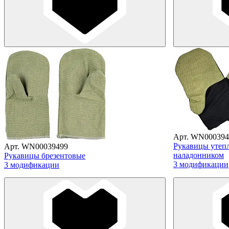
Арт. WN000394
Рукавицы утеп
Арт. WN00039499
наладонником
Рукавицы брезентовые
3 модификации
3 модификации