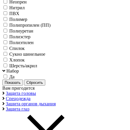
Неопрен
Нитрил
ПВХ
Полимер
Полипропилен (ПП)
Полиуретан
Полиэстер
Полиэтилен
Спилок
Сукно шинельное
Хлопок
Шерсть/акрил
Набор
Да
Вам пригодится
Защита головы
Спецодежда
Защита органов дыхания
Защита глаз