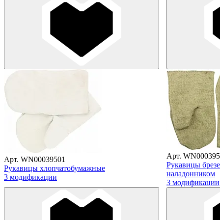
Арт. WN000395
Арт. WN00039501
Рукавицы брез
Рукавицы хлопчатобумажные
наладонником
3 модификации
3 модификации