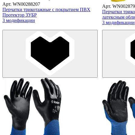
Арт. WN00288207
Арт. WN002879
Перчатки трикотажные с покрытием ПВХ
Перчатки трик
Протектор ЗУБР
латексным обл
3 модификации
3 модификации