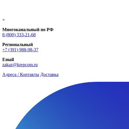
×
Многоканальный по РФ
8 (800) 333‑21-68
Региональный
+7 (391) 988-98-37
Email
zakaz@krepcom.ru
Адреса / Контакты
Доставка