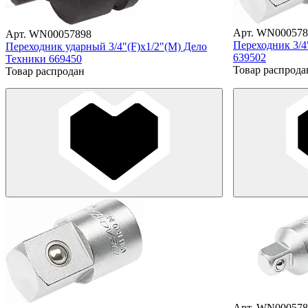
Арт. WN000578
Арт. WN00057898
Переходник 3/4
Переходник ударный 3/4"(F)х1/2"(М) Дело
639502
Техники 669450
Товар распрода
Товар распродан
Арт. WN000578