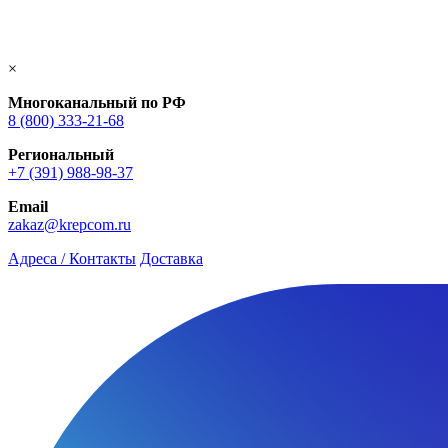
×
Многоканальный по РФ
8 (800) 333‑21-68
Региональный
+7 (391) 988-98-37
Email
zakaz@krepcom.ru
Адреса / Контакты
Доставка