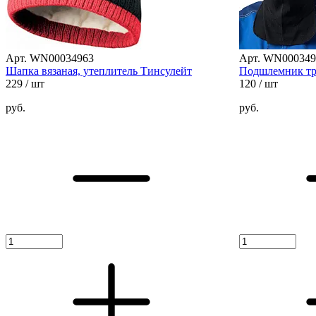
Арт. WN00034963
Арт. WN000349
Шапка вязаная, утеплитель Тинсулейт
Подшлемник т
229
/ шт
120
/ шт
руб.
руб.