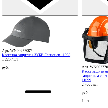
Арт. WN00277097
Каскетка защитная ЗУБР Легионер 11098
1 220
/ шт
Арт. WN002770
руб.
Каска защитная
защитным сетч
11099
2 700
/ шт
руб.
1 шт