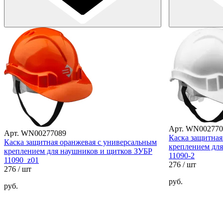
Арт. WN002770
Арт. WN00277089
Каска защитная
Каска защитная оранжевая с универсальным
креплением дл
креплением для наушников и щитков ЗУБР
11090-2
11090_z01
276
/ шт
276
/ шт
руб.
руб.