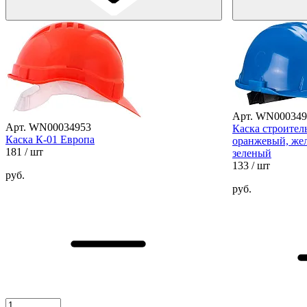
Арт. WN000349
Арт. WN00034953
Каска строител
Каска К-01 Европа
оранжевый, жел
181
/ шт
зеленый
133
/ шт
руб.
руб.