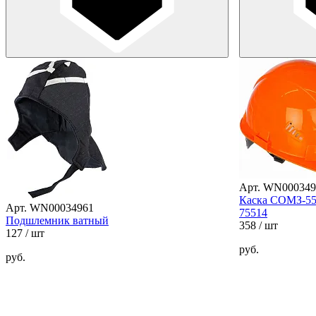
Арт. WN000349
Каска СОМЗ-5
Арт. WN00034961
75514
Подшлемник ватный
358
/ шт
127
/ шт
руб.
руб.