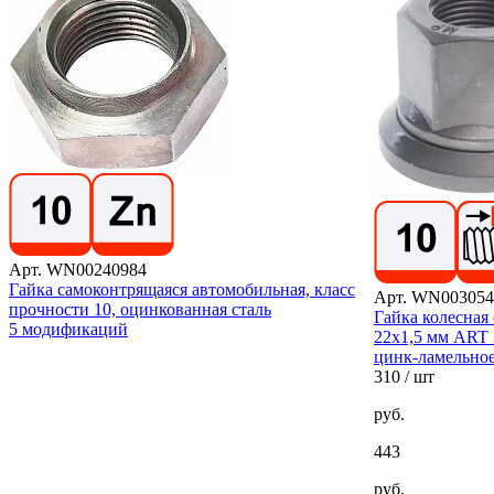
Арт. WN00240984
Гайка самоконтрящаяся автомобильная, класс
Арт. WN003054
прочности 10, оцинкованная сталь
Гайка колесная
5 модификаций
22х1,5 мм ART 
цинк-ламельно
310
/ шт
руб.
443
руб.