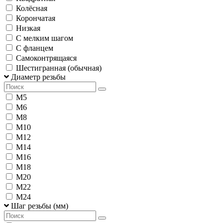
Колёсная
Корончатая
Низкая
С мелким шагом
С фланцем
Самоконтрящаяся
Шестигранная (обычная)
Диаметр резьбы
М5
М6
М8
М10
М12
М14
М16
М18
М20
М22
М24
Шаг резьбы (мм)